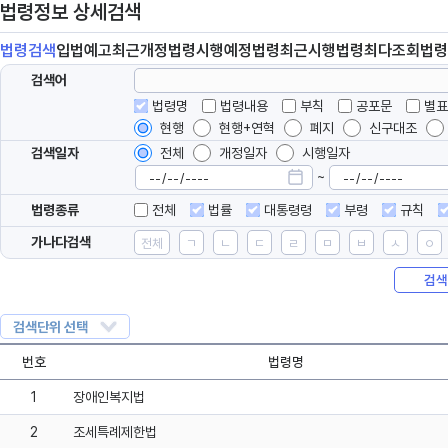
법령정보 상세검색
법령
검색
입법
예고
최근개정
법령
시행예정
법령
최근시행
법령
최다조회
법령
검색어
법령명
법령내용
부칙
공포문
별표
현행
현행+연혁
폐지
신구대조
검색일자
전체
개정일자
시행일자
~
법령종류
전체
법률
대통령령
부령
규칙
가나다검색
전체
ㄱ
ㄴ
ㄷ
ㄹ
ㅁ
ㅂ
ㅅ
ㅇ
검색
검색단위 선택
번호
법령명
1
장애인복지법
2
조세특례제한법