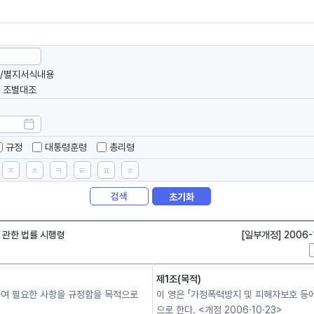
/별지서식내용
조별대조
규정
대통령훈령
총리령
ㅈ
ㅊ
ㅋ
ㅌ
ㅍ
ㅎ
검색
초기화
에 관한 법률 시행령
[일부개정] 2006
제1조(목적)
여 필요한 사항을 규정함을 목적으로
이 영은 「가정폭력방지 및 피해자보호 등
으로 한다. <개정 2006·10·23>