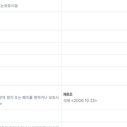
 또는보호시설
제8조
무의 정지 또는 폐지를 명하거나 보호시
삭제 <2006·10·23>
>