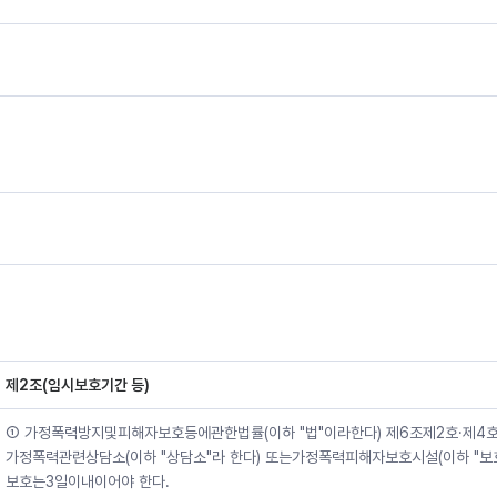
제2조(임시보호기간 등)
① 가정폭력방지및피해자보호등에관한법률(이하 "법"이라한다) 제6조제2호·제4호
가정폭력관련상담소(이하 "상담소"라 한다) 또는가정폭력피해자보호시설(이하 "보호
보호는3일이내이어야 한다.