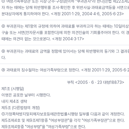
① 여성가족부장관 또는 시장·군수·구청장(이하 "부과권자"라 한다)은법 제22조
자 하는 때에는 당해 위반행위를 조사·확인한 후 위반사실·과태료금액등을 서면으
분대상자에게 통지하여야 한다. <개정 2001·1·29, 2004·4·6, 2005·6·23>
② 부과권자는 제1항의 규정에 의하여 과태료를 부과하고자 하는 때에는 10일
구술 또는 서면(전자문서를 포함한다)에 의한 의견진술의 기회를주어야 한다. 이 
때에는 의견이 없는 것으로본다. <개정 2004·3·17>
③ 부과권자는 과태료의 금액을 정함에 있어서는 당해 위반행위의 동기와 그 결과
다.
④ 과태료의 징수절차는 여성가족부령으로 정한다. <개정 2001·1·29, 2005·6·
부칙 <2005ㆍ6ㆍ23 대령18873>
제1조 (시행일)
이영은 공포한 날부터 시행한다.
내지 제4조 생략
제5조 (다른법령의 개정)
①가정폭력방지및피해자보호등에관한법률시행령 일부를 다음과 같이 개정한다.
제5조제4호 및 제9조제1항중 "여성부장관"을 각각 "여성가족부장관"으로 한다.
제9조제4항중 "여성부령"을 "여성가족부령"으로 한다.