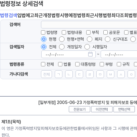
법령정보 상세검색
법령
검색
입법
예고
최근개정
법령
시행예정
법령
최근시행
법령
최다조회
법령
검색어
법령명
법령내용
부칙
공포문
별표
현행
현행+연혁
폐지
신구대조
검색일자
전체
개정일자
시행일자
~
법령종류
전체
법률
대통령령
부령
규칙
가나다검색
전체
ㄱ
ㄴ
ㄷ
ㄹ
ㅁ
ㅂ
ㅅ
ㅇ
[일부개정] 2005-06-23 가정폭력방지 및 피해자보호 등
전문보기
이전연혁
연혁선택
제1조(목적)
이 영은 가정폭력방지및피해자보호등에관한법률에서위임된 사항과 그 시행에 관하
한다.