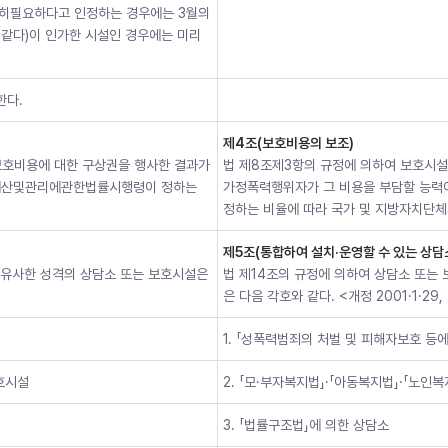
특히필요하다고 인정하는 경우에는 3월의
 같다)이 인가한 시설인 경우에는 미리
한다.
제4조(보호비용의 보조)
보호비용에 대한 구상권을 행사한 결과가
법 제8조제3항의 규정에 의하여 보호시
의예산및관리에관한법률시행령이 정하는
가정폭력행위자가 그 비용을 부담할 능력이
정하는 비율에 따라 국가 및 지방자치단체가 
제5조(통합하여 설치·운영할 수 있는 상담
 유사한 성격의 상담소 또는 보호시설은
법 제14조의 규정에 의하여 상담소 또는
은 다음 각호와 같다. <개정 2001·1·29, 2
1. 「성폭력범죄의 처벌 및 피해자보호 등
호시설
2. 「모·부자복지법」·「아동복지법」·「노인
3. 「법률구조법」에 의한 상담소