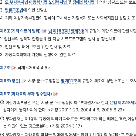
2.
모·부자복지법
·
아동복지법
·
노인복지법
및
장애인복지법
에 의한 상담소 또는 보
3.
법률구조법
에 의한 상담소
4. 기타 여성가족부장관이 정하여 고시하는 가정복지 또는 사회복지관련 상담소 
제6조(기타 의료의 범위)
법 제18조제1항제3호
의 규정에 의한 의료에 관한사항
1. 임산부의 심리적 안정을 위한 각종 치료프로그램의 실시 등 정신치료
2. 임산부 및 태아보호를 위한 검사 및 치료
3. 가정폭력피해자 가정의 신생아에 관한 의료
제7조
삭제 <2004·4·6>
제8조(청문)
시장·군수·구청장은
법 제12조
의 규정에 의하여 상담소또는 보호시
제9조(과태료의 부과·징수절차)
①
여성가족부장관 또는 시장·군수·구청장(이하 "부과권자"라 한다)은
법 제22조제
상자에게 통지하여야 한다. <개정 2001·1·29, 2004·4·6, 2005·6·23>
②
부과권자는 제1항의 규정에 의하여 과태료를 부과하고자 하는 때에는 10일이상
는 의견이 없는 것으로본다. <개정 2004·3·17>
③
부과권자는 과태료의 금액을 정함에 있어서는 당해 위반행위의 동기와 그 결과등