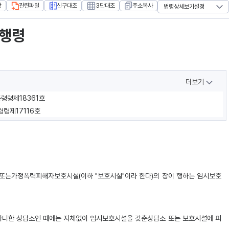
장
관련파일
신구대조
3단대조
주소복사
법령상세보기설정
행령
더보기
통령령제18361호
령령제17116호
 또는가정폭력피해자보호시설(이하 "보호시설"이라 한다)의 장이 행하는 임시보호
아니한 상담소인 때에는 지체없이 임시보호시설을 갖춘상담소 또는 보호시설에 피