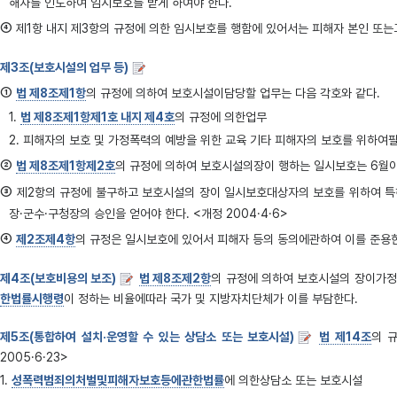
해자를 인도하여 임시보호를 받게 하여야 한다.
④
제1항 내지 제3항의 규정에 의한 임시보호를 행함에 있어서는 피해자 본인 또는
제3조(보호시설의 업무 등)
①
법 제8조제1항
의 규정에 의하여 보호시설이담당할 업무는 다음 각호와 같다.
1.
법 제8조제1항제1호 내지 제4호
의 규정에 의한업무
2. 피해자의 보호 및 가정폭력의 예방을 위한 교육 기타 피해자의 보호를 위하여
②
법 제8조제1항제2호
의 규정에 의하여 보호시설의장이 행하는 일시보호는 6월이내
③
제2항의 규정에 불구하고 보호시설의 장이 일시보호대상자의 보호를 위하여 특히
장·군수·구청장의 승인을 얻어야 한다. <개정 2004·4·6>
④
제2조제4항
의 규정은 일시보호에 있어서 피해자 등의 동의에관하여 이를 준용
제4조(보호비용의 보조)
법 제8조제2항
의 규정에 의하여 보호시설의 장이가정
한법률시행령
이 정하는 비율에따라 국가 및 지방자치단체가 이를 부담한다.
제5조(통합하여 설치·운영할 수 있는 상담소 또는 보호시설)
법 제14조
의 규
2005·6·23>
1.
성폭력범죄의처벌및피해자보호등에관한법률
에 의한상담소 또는 보호시설