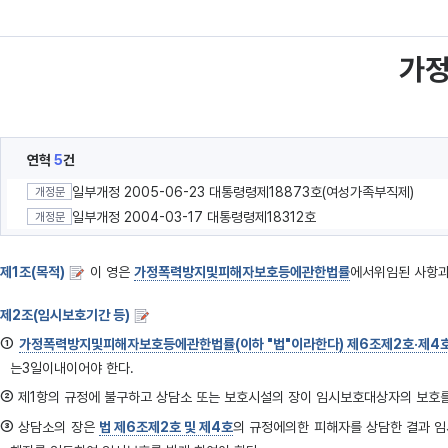
가
연혁
5
건
일부개정 2005-06-23 대통령령제18873호(여성가족부직제)
개정문
일부개정 2004-03-17 대통령령제18312호
개정문
제1조(목적)
이 영은
가정폭력방지및피해자보호등에관한법률
에서위임된 사항과
제2조(임시보호기간 등)
①
가정폭력방지및피해자보호등에관한법률(이하 "법"이라한다) 제6조제2호·제4
는3일이내이어야 한다.
②
제1항의 규정에 불구하고 상담소 또는 보호시설의 장이 임시보호대상자의 보호를
③
상담소의 장은
법 제6조제2호 및 제4호
의 규정에의한 피해자를 상담한 결과 