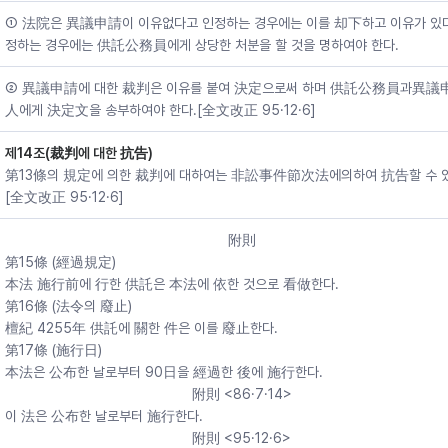
① 法院은 異議申請이 이유없다고 인정하는 경우에는 이를 却下하고 이유가 있
정하는 경우에는 供託公務員에게 상당한 처분을 할 것을 명하여야 한다.
② 異議申請에 대한 裁判은 이유를 붙여 決定으로써 하며 供託公務員과異議
人에게 決定文을 송부하여야 한다.[全文改正 95·12·6]
제14조(裁判에 대한 抗告)
第13條의 規定에 의한 裁判에 대하여는 非訟事件節次法에의하여 抗告할 수 있
[全文改正 95·12·6]
附則
第15條 (經過規定)
本法 施行前에 行한 供託은 本法에 依한 것으로 看做한다.
第16條 (法令의 廢止)
檀紀 4255年 供託에 關한 件은 이를 廢止한다.
第17條 (施行日)
本法은 公布한 날로부터 90日을 經過한 後에 施行한다.
附則 <86·7·14>
이 法은 公布한 날로부터 施行한다.
附則 <95·12·6>