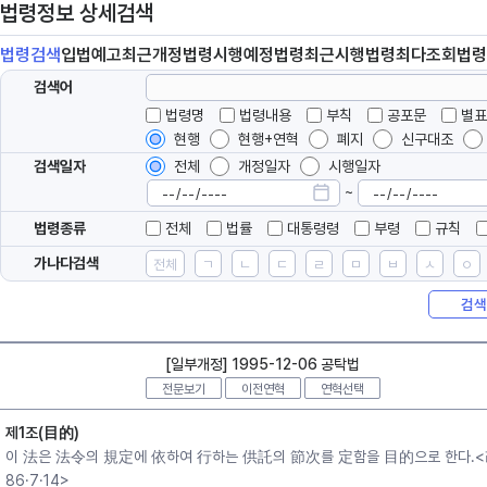
법령정보 상세검색
법령
검색
입법
예고
최근개정
법령
시행예정
법령
최근시행
법령
최다조회
법령
검색어
법령명
법령내용
부칙
공포문
별표
현행
현행+연혁
폐지
신구대조
검색일자
전체
개정일자
시행일자
~
법령종류
전체
법률
대통령령
부령
규칙
가나다검색
전체
ㄱ
ㄴ
ㄷ
ㄹ
ㅁ
ㅂ
ㅅ
ㅇ
검색
[일부개정] 1995-12-06 공탁법
전문보기
이전연혁
연혁선택
제1조(目的)
이 法은 法令의 規定에 依하여 行하는 供託의 節次를 定함을 目的으로 한다.
86·7·14>