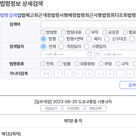
법령정보 상세검색
법령
검색
입법
예고
최근개정
법령
시행예정
법령
최근시행
법령
최다조회
법령
검색어
법령명
법령내용
부칙
공포문
별표
현행
현행+연혁
폐지
신구대조
검색일자
전체
개정일자
시행일자
~
법령종류
전체
법률
대통령령
부령
규칙
가나다검색
전체
ㄱ
ㄴ
ㄷ
ㄹ
ㅁ
ㅂ
ㅅ
ㅇ
검색
[일부개정] 2023-06-20 도로교통법 시행규칙
전문보기
이전연혁
연혁선택
제1장 총 칙
제1조(목적)