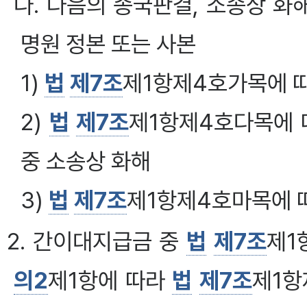
나. 다음의 종국판결, 소송상 화
명원 정본 또는 사본
1)
법
제7조
제1항제4호가목에 
2)
법
제7조
제1항제4호다목에 
중 소송상 화해
3)
법
제7조
제1항제4호마목에 
2. 간이대지급금 중
법
제7조
제1
의2
제1항에 따라
법
제7조
제1항