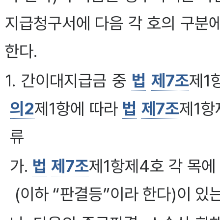
지급청구서에 다음 각 호의 구분
한다.
1. 간이대지급금 중
법
제7조
제1
의2
제1항에 따라
법
제7조
제1항
류
가.
법
제7조
제1항제4호 각 목에 
(이하 “판결등”이라 한다)이 있는