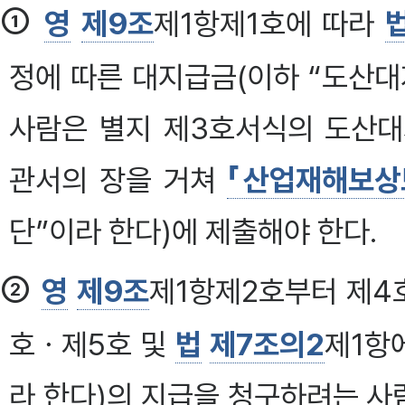
①
영
제9조
제1항제1호에 따라
정에 따른 대지급금(이하 “도산
사람은 별지 제3호서식의 도산
관서의 장을 거쳐
「산업재해보상
단”이라 한다)에 제출해야 한다.
②
영
제9조
제1항제2호부터 제4
호ㆍ제5호 및
법
제7조의2
제1항
라 한다)의 지급을 청구하려는 