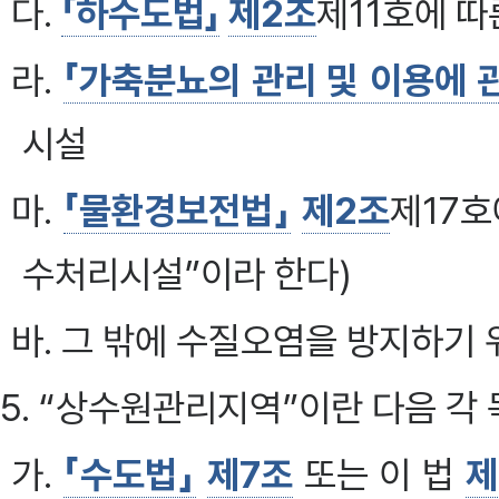
다.
「하수도법」
제2조
제11호에 
라.
「가축분뇨의 관리 및 이용에 
시설
마.
「물환경보전법」
제2조
제17호
수처리시설”이라 한다)
바. 그 밖에 수질오염을 방지하기
5. “상수원관리지역”이란 다음 각 
가.
「수도법」
제7조
또는 이 법
제