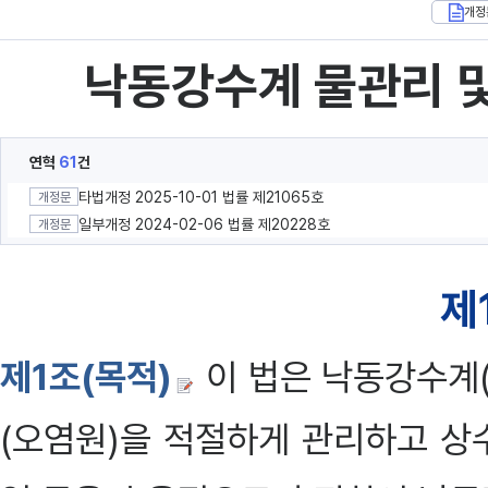
개정
낙동강수계 물관리 및
연혁
61
건
타법개정 2025-10-01 법률 제21065호
개정문
일부개정 2024-02-06 법률 제20228호
개정문
제
제1조(목적)
이 법은 낙동강수계
(오염원)을 적절하게 관리하고 상