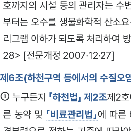
호까지의 시설 등의 관리자는 수변
부터는 오수를 생물화학적 산소요
리그램 이하가 되도록 처리하여 방류
28> [전문개정 2007·12·27]
제6조(하천구역 등에서의 수질오염
①
누구든지
「하천법」
제2조
제2호
른 농약 및
「비료관리법」
에 따른