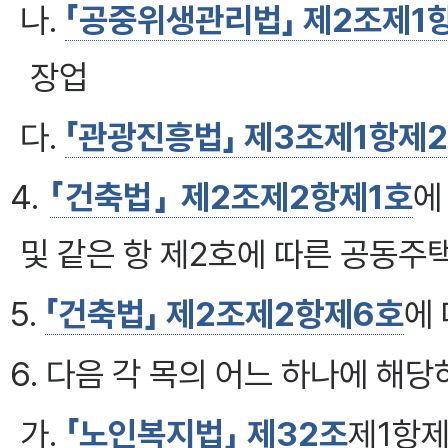
나.
「공중위생관리법」 제2조제1항
장업
다.
「관광진흥법」 제3조제1항제
4.
「건축법」 제2조제2항제1호
에
및 같은 항 제2호에 따른 공동주
5.
「건축법」 제2조제2항제6호
에
6. 다음 각 목의 어느 하나에 해
가.
「노인복지법」
제32조
제1항