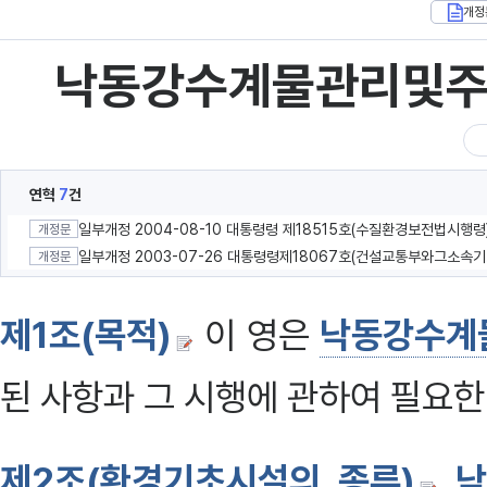
개정
낙동강수계물관리및
연혁
7
건
일부개정 2004-08-10 대통령령 제18515호(수질환경보전법시행령
개정문
일부개
개정문
제1조(목적)
이 영은
낙동강수계
된 사항과 그 시행에 관하여 필요한
제2조(환경기초시설의 종류)
낙