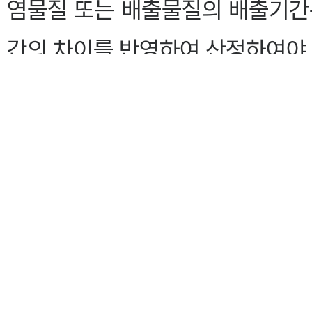
염물질 또는 배출물질의 배출기
간의 차이를 반영하여 산정하여야 
③
제1항제2호의 사유로 부과금을
는 재점검일 이후의 기간에 한하
배출량을 기초로 하여 산정한다.
④
제1항제1호의 규정에 의한 부
설 또는 방지시설의 개선완료·조
한 날부터 30일 이내에 하여야 한