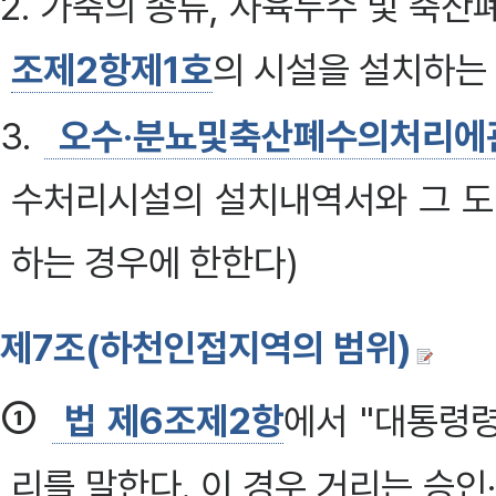
2. 가축의 종류, 사육두수 및 축
조제2항제1호
의 시설을 설치하는
3.
오수·분뇨및축산폐수의처리에
수처리시설의 설치내역서와 그 도
하는 경우에 한한다)
제7조(하천인접지역의 범위)
①
법 제6조제2항
에서 "대통령령
리를 말한다. 이 경우 거리는 승인