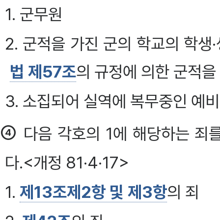
1. 군무원
2. 군적을 가진 군의 학교의 학
법 제57조
의 규정에 의한 군적
3. 소집되어 실역에 복무중인 예
④
다음 각호의 1에 해당하는 죄
다.<개정 81·4·17>
1.
제13조제2항 및 제3항
의 죄