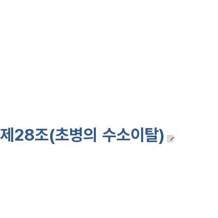
1. 적전인 경우에는 사형에 처한다.
2. 전시·사변 또는 계엄지역인 경
나금고에 처한다.
3. 기타의 경우에는 3년이하의 징
제28조(초병의 수소이탈)
초병이
정된 시간내에 수소에 임하지 아
다. <개정 63·12·16, 81·4·17>