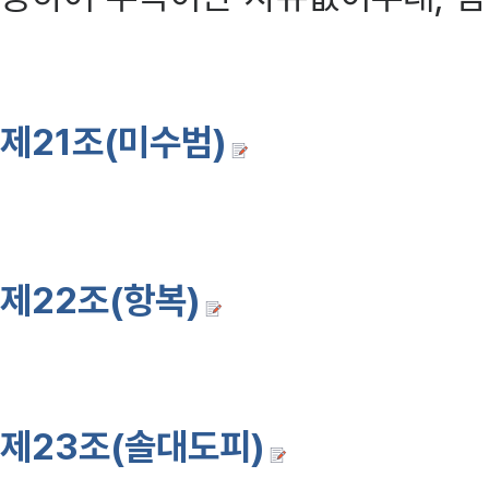
무기 또는 7년이상의 징역이나금고
제21조(미수범)
이 장의 미수범은
제4장 지휘관
제22조(항복)
지휘관이 그 할 
부대, 진영, 요새, 함선또는 항공
제23조(솔대도피)
지휘관이 적전