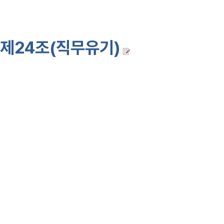
인솔하여 도피한 때에는사형에 처한
제24조(직무유기)
지휘관이 정당
는 그 직무를 유기한 때에는다음의
1. 적전의 경우에는 사형에 처한다.
2. 전시·사변 또는 계엄지역인 
에처한다.
3. 기타의 경우에는 3년이하의 징