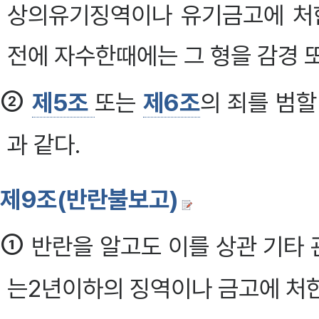
상의유기징역이나 유기금고에 처한
전에 자수한때에는 그 형을 감경 
②
제5조
또는
제6조
의 죄를 범할
과 같다.
제9조(반란불보고)
①
반란을 알고도 이를 상관 기타
는2년이하의 징역이나 금고에 처한