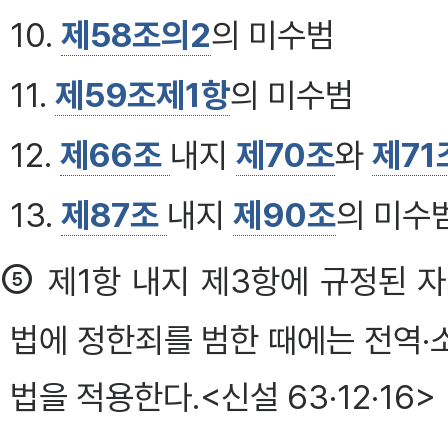
10.
제58조의2
의 미수범
11.
제59조제1항
의 미수범
12.
제66조
내지
제70조
와
제71
13.
제87조
내지
제90조
의 미수
⑤
제1항 내지 제3항에 규정된 
법에 정한죄를 범한 때에는 전역·
법을 적용한다.<신설 63·12·16>