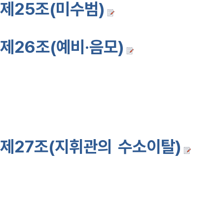
제25조(미수범)
제22조
및
제2
제26조(예비·음모)
제22조
또
는 음모한 자는 3년이상의유기징역
제5장 
제27조(지휘관의 수소이탈)
지휘
수소를 이탈하거나 배치구역에 임
처벌한다.