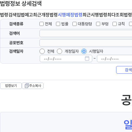
법령정보 상세검색
법령
검색
입법
예고
최근개정
법령
시행예정
법령
최근시행
법령
최다조회
법령
검색종류
전체
법률
대통령령
부령
규칙
검색어
공포번호
검색일자
전체
개정일자
시행일자
~
검색
법령보기
주소복사
공